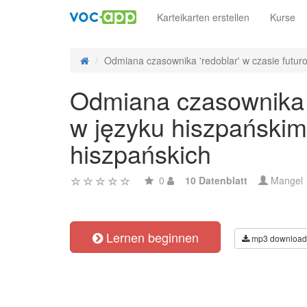
Karteikarten erstellen
Kurse
Odmiana czasownika 'redoblar' w czasie futuro 
Odmiana czasownika 'r
w języku hiszpańskim
hiszpańskich
0
10 Datenblatt
Mangel
Lernen beginnen
mp3 download