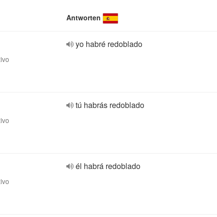
Antworten
yo habré redoblado
tivo
tú habrás redoblado
tivo
él habrá redoblado
tivo