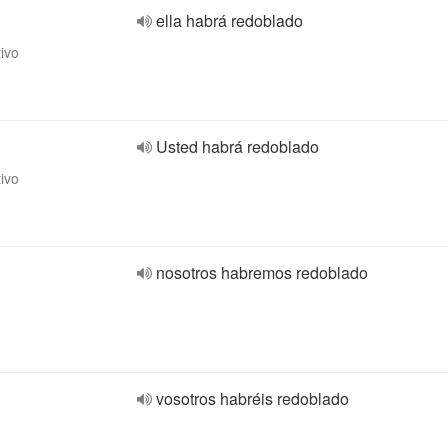
ella habrá redoblado
tivo
Usted habrá redoblado
tivo
nosotros habremos redoblado
vosotros habréis redoblado