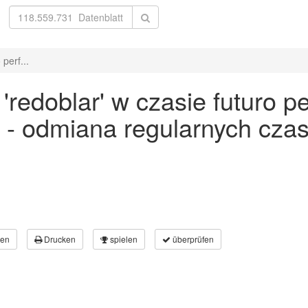
perf...
edoblar' w czasie futuro per
 - odmiana regularnych cz
en
Drucken
spielen
überprüfen