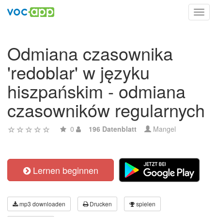
Toggl
navig
Odmiana czasownika
'redoblar' w języku
hiszpańskim - odmiana
czasowników regularnych
0
196 Datenblatt
Mangel
Lernen beginnen
mp3 downloaden
Drucken
spielen