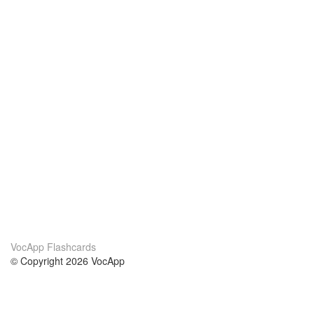
VocApp Flashcards
© Copyright 2026 VocApp
02-798 Mielczarskiego 8/58
Warsaw, Poland (EU)