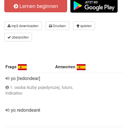
Lernen beginnen
mp3 downloaden
Drucken
spielen
überprüfen
Frage
Antworten
yo [redondear]
1. osoba liczby pojedynczej, futuro,
indicativo
yo redondearé