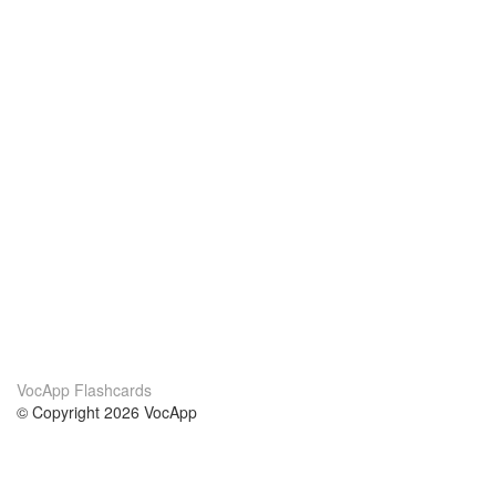
VocApp Flashcards
© Copyright 2026 VocApp
02-798 Mielczarskiego 8/58
Warsaw, Poland (EU)