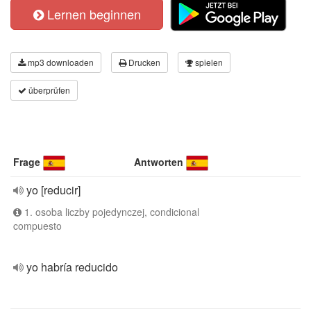
Lernen beginnen
mp3 downloaden
Drucken
spielen
überprüfen
Frage
Antworten
yo [reducir]
1. osoba liczby pojedynczej, condicional
compuesto
yo habría reducido