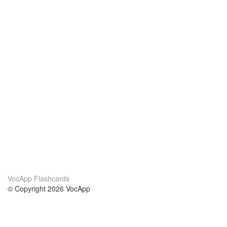
VocApp Flashcards
© Copyright 2026 VocApp
02-798 Mielczarskiego 8/58
Warsaw, Poland (EU)