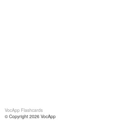
VocApp Flashcards
© Copyright 2026 VocApp
02-798 Mielczarskiego 8/58
Warsaw, Poland (EU)