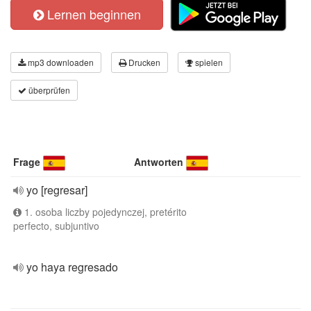
Lernen beginnen
mp3 downloaden
Drucken
spielen
überprüfen
Frage
Antworten
yo [regresar]
1. osoba liczby pojedynczej, pretérito
perfecto, subjuntivo
yo haya regresado