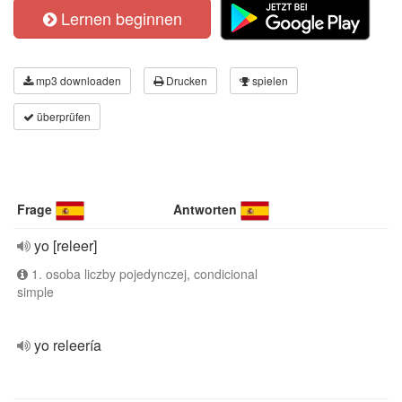
Lernen beginnen
mp3 downloaden
Drucken
spielen
überprüfen
Frage
Antworten
yo [releer]
1. osoba liczby pojedynczej, condicional
simple
yo releería