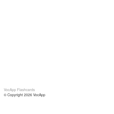
VocApp Flashcards
© Copyright 2026 VocApp
02-798 Mielczarskiego 8/58
Warsaw, Poland (EU)