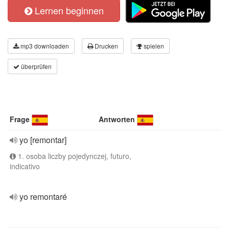
Lernen beginnen
mp3 downloaden
Drucken
spielen
überprüfen
Frage
Antworten
yo [remontar]
1. osoba liczby pojedynczej, futuro,
indicativo
yo remontaré