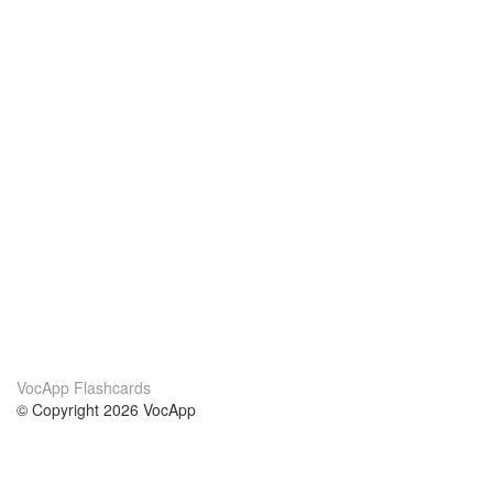
VocApp Flashcards
© Copyright 2026 VocApp
02-798 Mielczarskiego 8/58
Warsaw, Poland (EU)