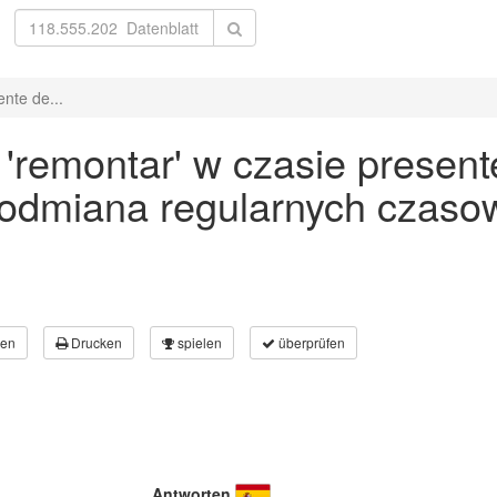
nte de...
remontar' w czasie presente
 odmiana regularnych czaso
en
Drucken
spielen
überprüfen
Antworten