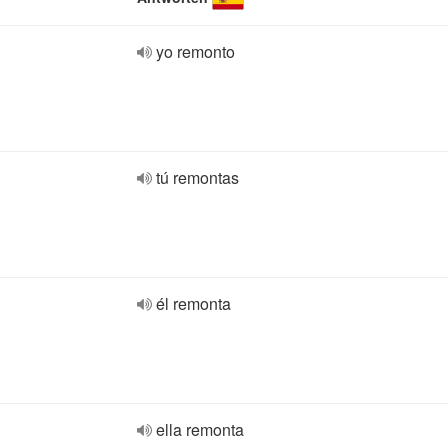
yo remonto
tú remontas
él remonta
ella remonta