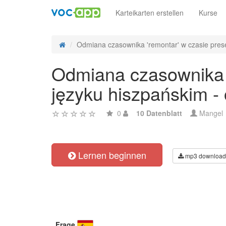
Karteikarten erstellen
Kurse
Odmiana czasownika 'remontar' w czasie prese
Odmiana czasownika '
języku hiszpańskim -
0
10 Datenblatt
Mangel
Lernen beginnen
mp3 download
Frage