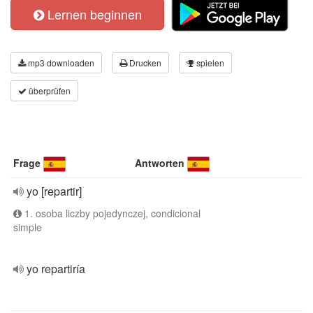
Lernen beginnen
mp3 downloaden
Drucken
spielen
überprüfen
Frage
Antworten
yo [repartir]
1. osoba liczby pojedynczej, condicional
simple
yo repartiría