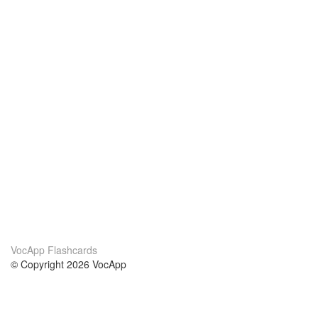
VocApp Flashcards
© Copyright 2026 VocApp
02-798 Mielczarskiego 8/58
Warsaw, Poland (EU)