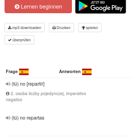
Lernen beginnen
mp3 downloaden
Drucken
spielen
überprüfen
Frage
Antworten
(tú) no [repartir]
2. osoba liczby pojedynczej, imperativo
negativo
(tú) no repartas