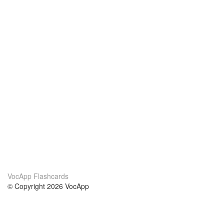
VocApp Flashcards
© Copyright 2026 VocApp
02-798 Mielczarskiego 8/58
Warsaw, Poland (EU)