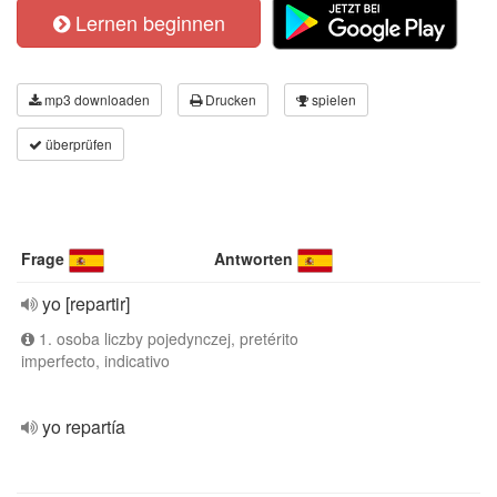
Lernen beginnen
mp3 downloaden
Drucken
spielen
überprüfen
Frage
Antworten
yo [repartir]
1. osoba liczby pojedynczej, pretérito
imperfecto, indicativo
yo repartía