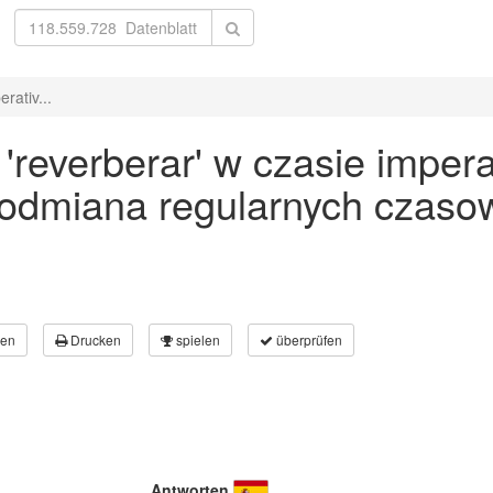
rativ...
everberar' w czasie imperat
 odmiana regularnych czaso
en
Drucken
spielen
überprüfen
Antworten