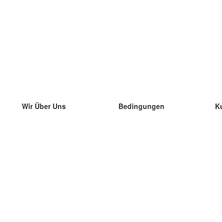
Wir Über Uns
Bedingungen
K
unser Team
100% Garantie
di
Blog
Datenschutzrichtlinie
di
Vorschriften
di
In Kontakt Treten
BIPR
di
kontaktieren
di
Mehr
di
Hilfe
neue Download
Häufig gestellte Fragen
einige Blogs
Katalog