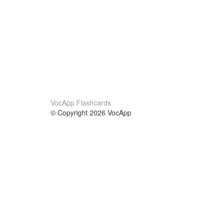
VocApp Flashcards
© Copyright 2026 VocApp
02-798 Mielczarskiego 8/58
Warsaw, Poland (EU)