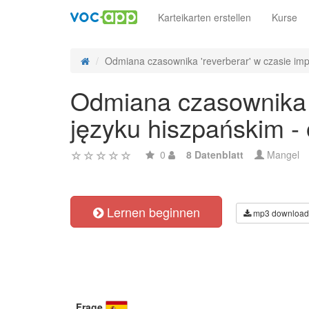
Karteikarten erstellen
Kurse
Odmiana czasownika 'reverberar' w czasie impe
Odmiana czasownika 'r
języku hiszpańskim -
0
8 Datenblatt
Mangel
Lernen beginnen
mp3 download
Frage