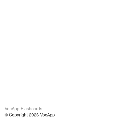
VocApp Flashcards
© Copyright 2026 VocApp
02-798 Mielczarskiego 8/58
Warsaw, Poland (EU)