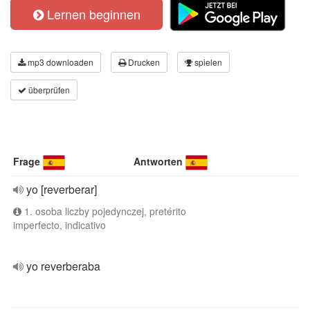
Lernen beginnen
mp3 downloaden
Drucken
spielen
überprüfen
Frage
Antworten
yo [reverberar]
1. osoba liczby pojedynczej, pretérito
imperfecto, indicativo
yo reverberaba