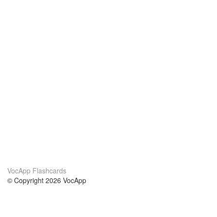
VocApp Flashcards
© Copyright 2026 VocApp
02-798 Mielczarskiego 8/58
Warsaw, Poland (EU)