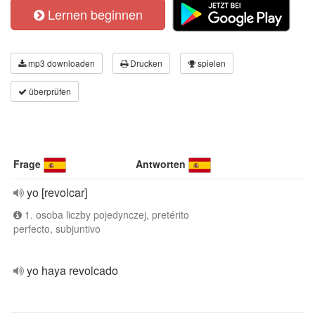
Lernen beginnen
mp3 downloaden
Drucken
spielen
überprüfen
Frage
Antworten
yo [revolcar]
1. osoba liczby pojedynczej, pretérito
perfecto, subjuntivo
yo haya revolcado