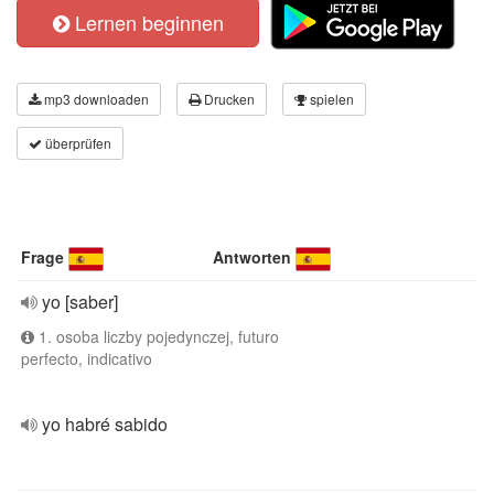
Lernen beginnen
mp3 downloaden
Drucken
spielen
überprüfen
Frage
Antworten
yo [saber]
1. osoba liczby pojedynczej, futuro
perfecto, indicativo
yo habré sabido