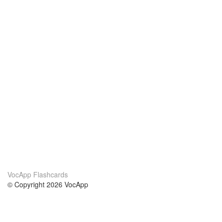
VocApp Flashcards
© Copyright 2026 VocApp
02-798 Mielczarskiego 8/58
Warsaw, Poland (EU)