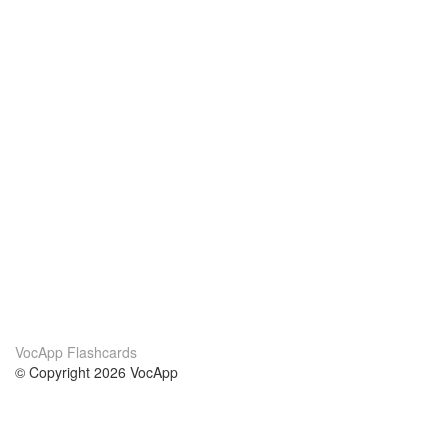
VocApp Flashcards
© Copyright 2026 VocApp
02-798 Mielczarskiego 8/58
Warsaw, Poland (EU)