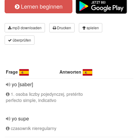
Lernen beginnen
mp3 downloaden
Drucken
spielen
überprüfen
Frage
Antworten
yo [saber]
1. osoba liczby pojedynczej, pretérito
perfecto simple, indicativo
yo supe
czasownik nieregularny