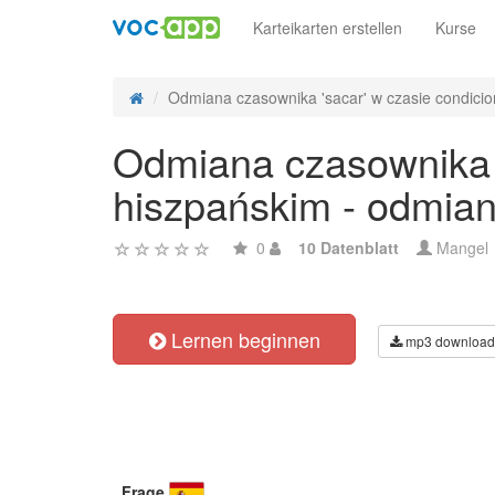
Karteikarten erstellen
Kurse
Odmiana czasownika 'sacar' w czasie condiciona
Odmiana czasownika '
hiszpańskim - odmian
0
10 Datenblatt
Mangel
Lernen beginnen
mp3 download
Frage