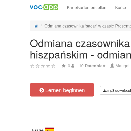
Karteikarten erstellen
Kurse
Odmiana czasownika 'sacar' w czasie Presente
Odmiana czasownika '
hiszpańskim - odmian
0
10 Datenblatt
Mangel
Lernen beginnen
mp3 download
Frage