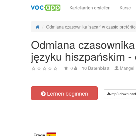
Karteikarten erstellen
Kurse
Odmiana czasownika 'sacar' w czasie pretérito 
Odmiana czasownika 's
języku hiszpańskim -
0
10 Datenblatt
Mangel
Lernen beginnen
mp3 download
Frage