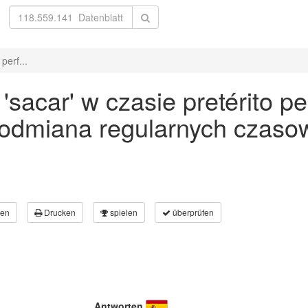
perf...
acar' w czasie pretérito per
 odmiana regularnych czaso
en
Drucken
spielen
überprüfen
Antworten