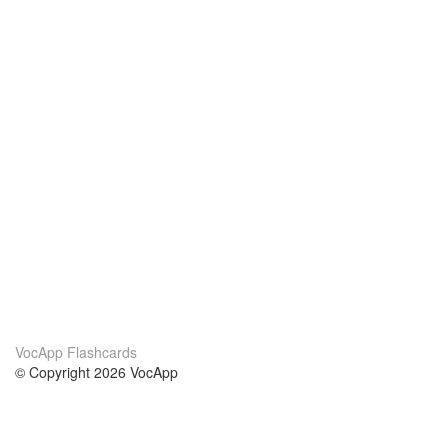
VocApp Flashcards
© Copyright 2026 VocApp
02-798 Mielczarskiego 8/58
Warsaw, Poland (EU)