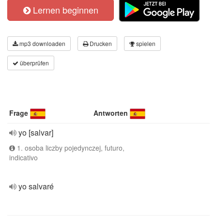
Lernen beginnen
mp3 downloaden
Drucken
spielen
überprüfen
Frage
Antworten
yo [salvar]
1. osoba liczby pojedynczej, futuro,
indicativo
yo salvaré