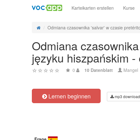
Karteikarten erstellen
Kurse
Odmiana czasownika 'salvar' w czasie pretérito
Odmiana czasownika 's
języku hiszpańskim -
0
10 Datenblatt
Mangel
Lernen beginnen
mp3 download
Frage