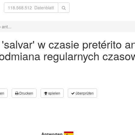
 ant...
alvar' w czasie pretérito ant
 odmiana regularnych czaso
en
Drucken
spielen
überprüfen
Antworten