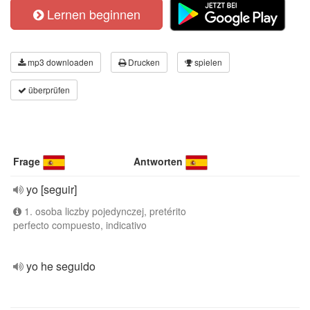
Lernen beginnen
mp3 downloaden
Drucken
spielen
überprüfen
Frage
Antworten
yo [seguir]
1. osoba liczby pojedynczej, pretérito
perfecto compuesto, indicativo
yo he seguido