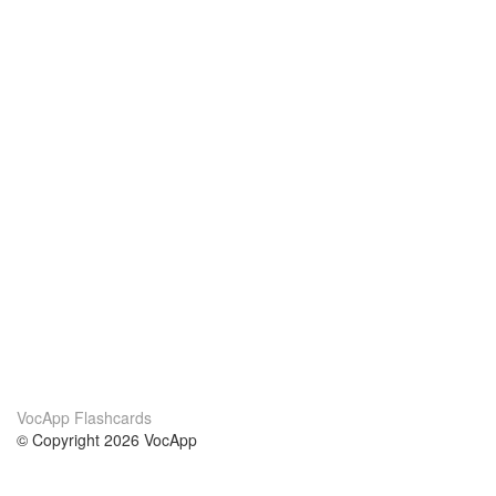
VocApp Flashcards
© Copyright 2026 VocApp
02-798 Mielczarskiego 8/58