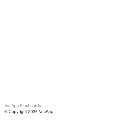
VocApp Flashcards
© Copyright 2026 VocApp
02-798 Mielczarskiego 8/58
Warsaw, Poland (EU)