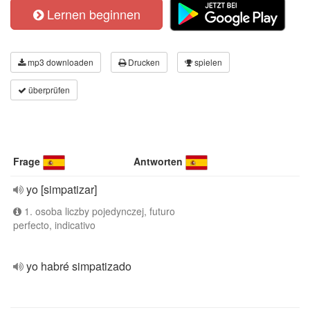
Lernen beginnen
mp3 downloaden
Drucken
spielen
überprüfen
Frage
Antworten
yo [simpatizar]
1. osoba liczby pojedynczej, futuro
perfecto, indicativo
yo habré simpatizado