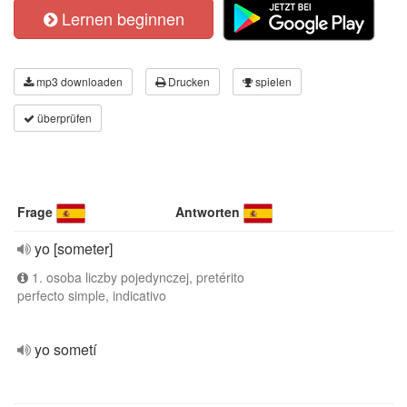
Lernen beginnen
mp3 downloaden
Drucken
spielen
überprüfen
Frage
Antworten
yo [someter]
1. osoba liczby pojedynczej, pretérito
perfecto simple, indicativo
yo sometí