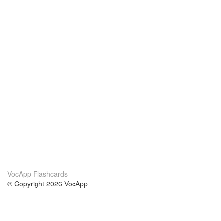
VocApp Flashcards
© Copyright 2026 VocApp
02-798 Mielczarskiego 8/58
Warsaw, Poland (EU)