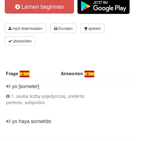
Lernen beginnen
mp3 downloaden
Drucken
spielen
überprüfen
Frage
Antworten
yo [someter]
1. osoba liczby pojedynczej, pretérito
perfecto, subjuntivo
yo haya sometido