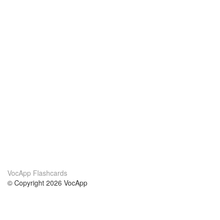
VocApp Flashcards
© Copyright 2026 VocApp
02-798 Mielczarskiego 8/58
Warsaw, Poland (EU)