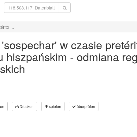
rito ...
sospechar' w czasie pretér
ku hiszpańskim - odmiana re
skich
en
Drucken
spielen
überprüfen