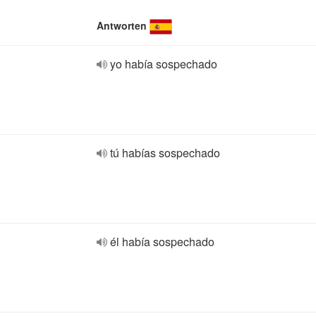
Antworten
yo había sospechado
tú habías sospechado
él había sospechado