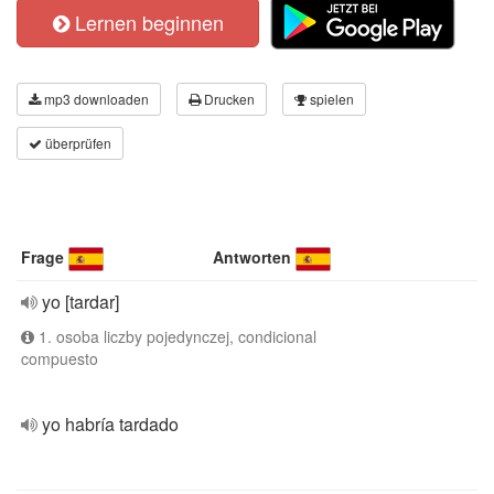
Lernen beginnen
mp3 downloaden
Drucken
spielen
überprüfen
Frage
Antworten
yo [tardar]
1. osoba liczby pojedynczej, condicional
compuesto
yo habría tardado