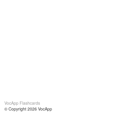
VocApp Flashcards
© Copyright 2026 VocApp
02-798 Mielczarskiego 8/58
Warsaw, Poland (EU)