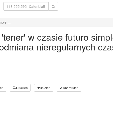
ple ...
ener' w czasie futuro simple
 odmiana nieregularnych cz
en
Drucken
spielen
überprüfen