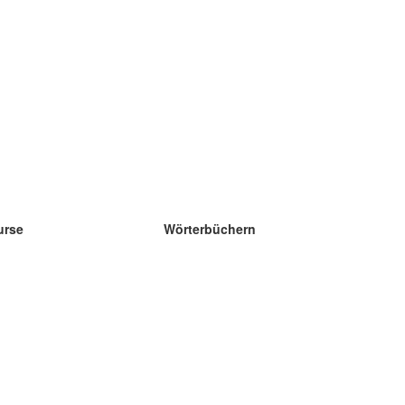
urse
Wörterbüchern
e Wissenschaft Englisch
e Wissenschaft Spanisch
e Wissenschaft Französisch
e Wissenschaft Russisch
e Wissenschaft Norwegisch
e Wissenschaft Schwedisch