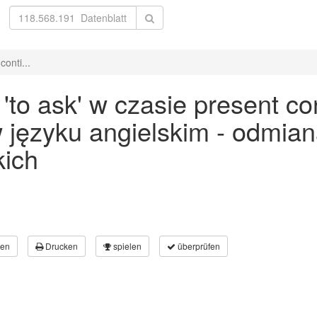
onti...
to ask' w czasie present con
 w języku angielskim - odmia
kich
en
Drucken
spielen
überprüfen