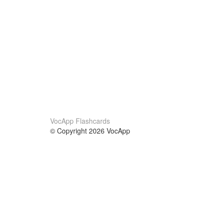
VocApp Flashcards
© Copyright 2026 VocApp
02-798 Mielczarskiego 8/58
Warsaw, Poland (EU)