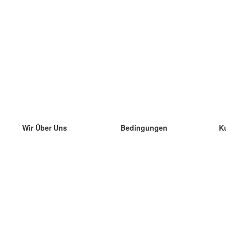
Wir Über Uns
Bedingungen
K
unser Team
100% Garantie
di
Blog
Datenschutzrichtlinie
di
Vorschriften
di
In Kontakt Treten
BIPR
di
kontaktieren
di
Mehr
di
Hilfe
neue Download
Häufig gestellte Fragen
einige Blogs
Katalog