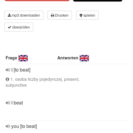
mp3 downloaden
Drucken
spielen
überprüfen
Frage
Antworten
I [to beat]
1. osoba liczby pojedynczej, present,
subjunctive
I beat
you [to beat]