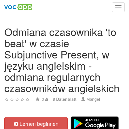
Toggl
navig
Odmiana czasownika 'to
beat' w czasie
Subjunctive Present, w
języku angielskim -
odmiana regularnych
czasowników angielskich
0
8 Datenblatt
Mangel
Lernen beginnen