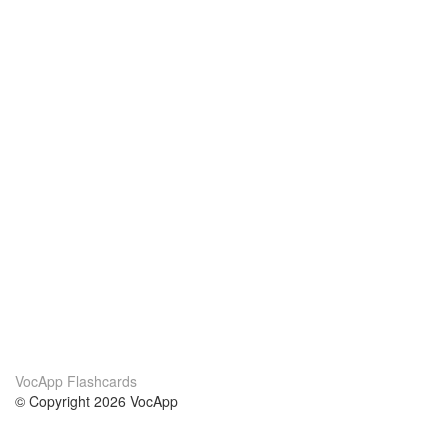
VocApp Flashcards
© Copyright 2026 VocApp
02-798 Mielczarskiego 8/58