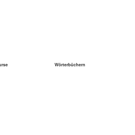
urse
Wörterbüchern
e Wissenschaft Englisch
e Wissenschaft Spanisch
e Wissenschaft Französisch
e Wissenschaft Russisch
e Wissenschaft Norwegisch
e Wissenschaft Schwedisch