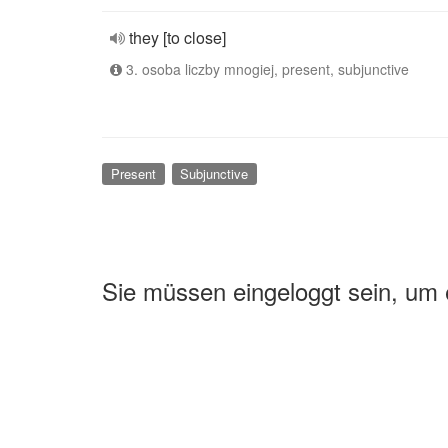
they [to close]
3. osoba liczby mnogiej, present, subjunctive
Present
Subjunctive
Sie müssen eingeloggt sein, um