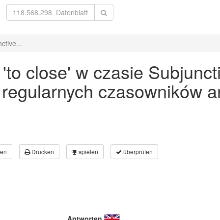
tive...
to close' w czasie Subjunct
 regularnych czasowników an
en
Drucken
spielen
überprüfen
Antworten