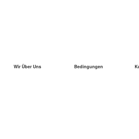
Wir Über Uns
Bedingungen
K
unser Team
100% Garantie
di
Blog
Datenschutzrichtlinie
di
Vorschriften
di
In Kontakt Treten
BIPR
di
kontaktieren
di
Mehr
di
Hilfe
neue Download
Häufig gestellte Fragen
einige Blogs
Katalog