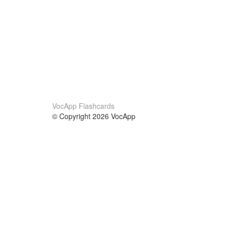
VocApp Flashcards
© Copyright 2026 VocApp
02-798 Mielczarskiego 8/58
Warsaw, Poland (EU)