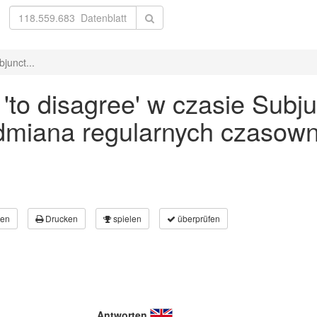
junct...
to disagree' w czasie Subju
odmiana regularnych czasown
en
Drucken
spielen
überprüfen
Antworten