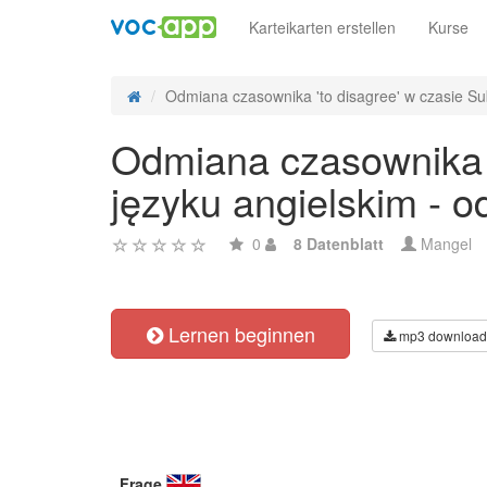
Karteikarten erstellen
Kurse
Odmiana czasownika 'to disagree' w czasie Sub
Odmiana czasownika '
języku angielskim - 
0
8 Datenblatt
Mangel
Lernen beginnen
mp3 download
Frage