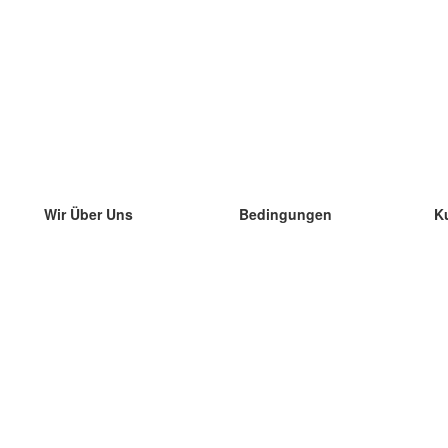
Wir Über Uns
Bedingungen
K
unser Team
100% Garantie
di
Blog
Datenschutzrichtlinie
di
Vorschriften
di
In Kontakt Treten
BIPR
di
kontaktieren
di
Mehr
di
Hilfe
neue Download
Häufig gestellte Fragen
einige Blogs
Katalog