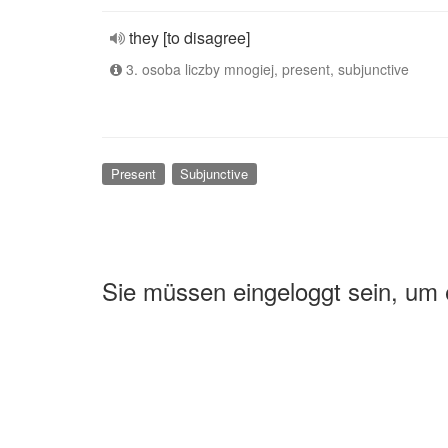
they [to disagree]
3. osoba liczby mnogiej, present, subjunctive
Present
Subjunctive
Sie müssen eingeloggt sein, um