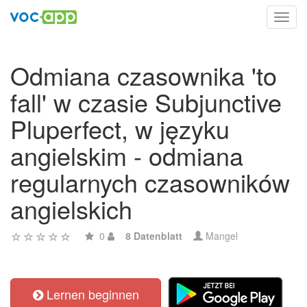
Toggl
navig
Odmiana czasownika 'to
fall' w czasie Subjunctive
Pluperfect, w języku
angielskim - odmiana
regularnych czasowników
angielskich
0
8 Datenblatt
Mangel
Lernen beginnen