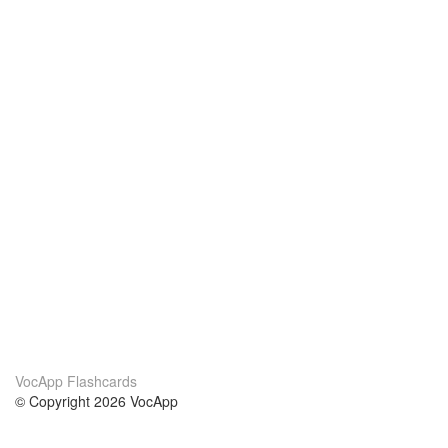
VocApp Flashcards
© Copyright 2026 VocApp
02-798 Mielczarskiego 8/58