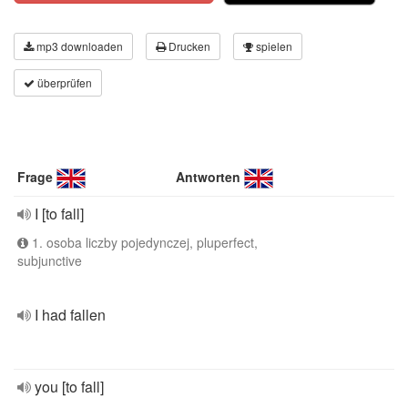
mp3 downloaden
Drucken
spielen
überprüfen
Frage
Antworten
I [to fall]
1. osoba liczby pojedynczej, pluperfect,
subjunctive
I had fallen
you [to fall]