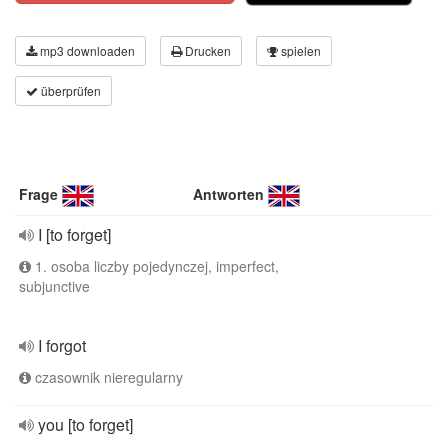
mp3 downloaden
Drucken
spielen
überprüfen
Frage
Antworten
I [to forget]
1. osoba liczby pojedynczej, imperfect,
subjunctive
I forgot
czasownik nieregularny
you [to forget]