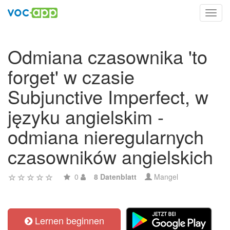
Toggl
navig
Odmiana czasownika 'to
forget' w czasie
Subjunctive Imperfect, w
języku angielskim -
odmiana nieregularnych
czasowników angielskich
0
8 Datenblatt
Mangel
Lernen beginnen