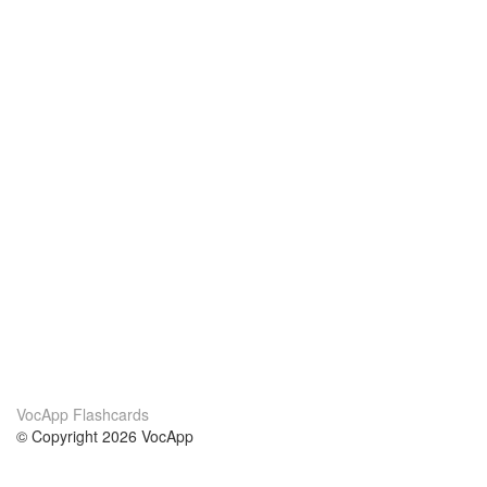
VocApp Flashcards
© Copyright 2026 VocApp
02-798 Mielczarskiego 8/58