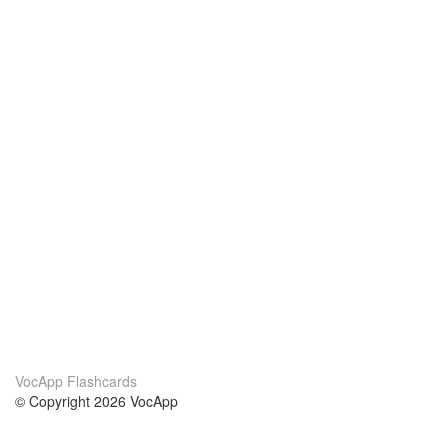
VocApp Flashcards
© Copyright 2026 VocApp
02-798 Mielczarskiego 8/58