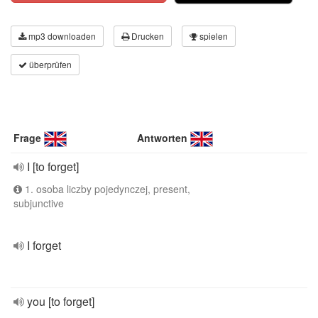
mp3 downloaden
Drucken
spielen
überprüfen
Frage
Antworten
I [to forget]
1. osoba liczby pojedynczej, present,
subjunctive
I forget
you [to forget]