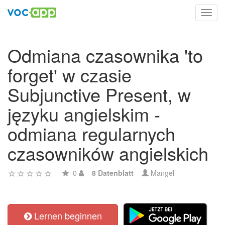
Toggl
navig
Odmiana czasownika 'to
forget' w czasie
Subjunctive Present, w
języku angielskim -
odmiana regularnych
czasowników angielskich
0
8 Datenblatt
Mangel
Lernen beginnen