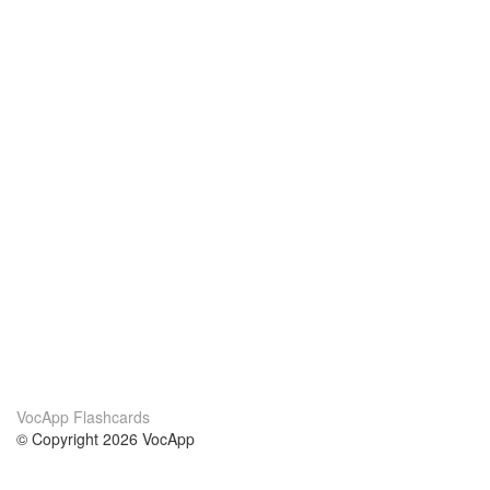
VocApp Flashcards
© Copyright 2026 VocApp
02-798 Mielczarskiego 8/58