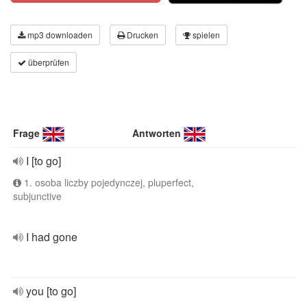
mp3 downloaden
Drucken
spielen
überprüfen
Frage
Antworten
I [to go]
1. osoba liczby pojedynczej, pluperfect,
subjunctive
I had gone
you [to go]