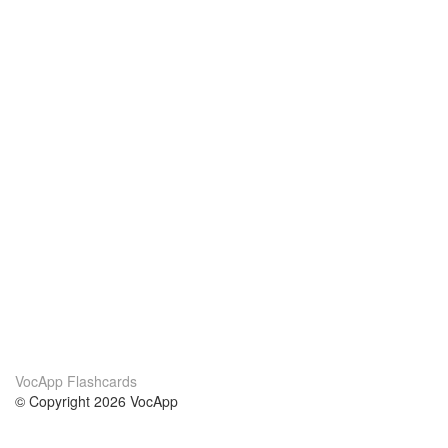
VocApp Flashcards
© Copyright 2026 VocApp
02-798 Mielczarskiego 8/58