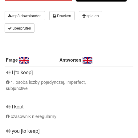
mp3 downloaden
Drucken
spielen
überprüfen
Frage
Antworten
I [to keep]
1. osoba liczby pojedynczej, imperfect,
subjunctive
I kept
czasownik nieregularny
you [to keep]