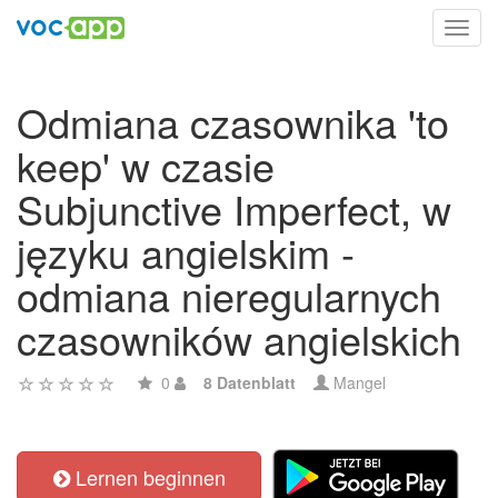
Toggl
navig
Odmiana czasownika 'to
keep' w czasie
Subjunctive Imperfect, w
języku angielskim -
odmiana nieregularnych
czasowników angielskich
0
8 Datenblatt
Mangel
Lernen beginnen