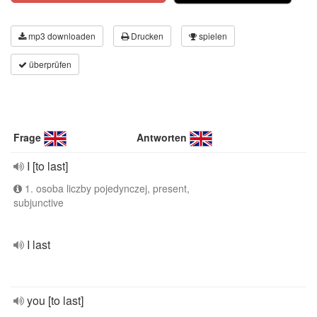
mp3 downloaden
Drucken
spielen
überprüfen
Frage
Antworten
I [to last]
1. osoba liczby pojedynczej, present,
subjunctive
I last
you [to last]