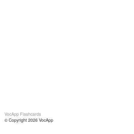
VocApp Flashcards
© Copyright 2026 VocApp
02-798 Mielczarskiego 8/58