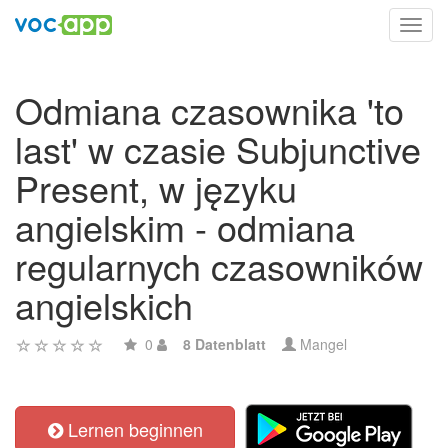
Toggl
navig
Odmiana czasownika 'to
last' w czasie Subjunctive
Present, w języku
angielskim - odmiana
regularnych czasowników
angielskich
0
8 Datenblatt
Mangel
Lernen beginnen