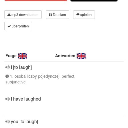
mp3 downloaden
Drucken
spielen
überprüfen
Frage
Antworten
I [to laugh]
1. osoba liczby pojedynczej, perfect,
subjunctive
I have laughed
you [to laugh]