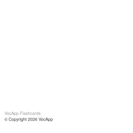
VocApp Flashcards
© Copyright 2026 VocApp
02-798 Mielczarskiego 8/58