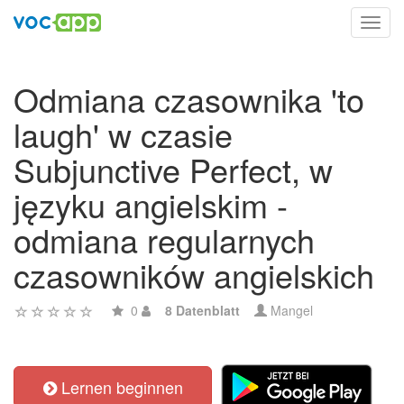
Toggl
navig
Odmiana czasownika 'to
laugh' w czasie
Subjunctive Perfect, w
języku angielskim -
odmiana regularnych
czasowników angielskich
0
8 Datenblatt
Mangel
Lernen beginnen