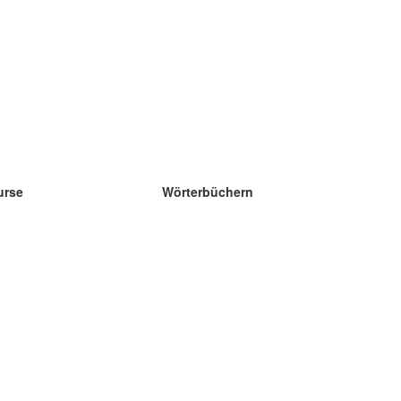
urse
Wörterbüchern
e Wissenschaft Englisch
e Wissenschaft Spanisch
e Wissenschaft Französisch
e Wissenschaft Russisch
e Wissenschaft Norwegisch
e Wissenschaft Schwedisch