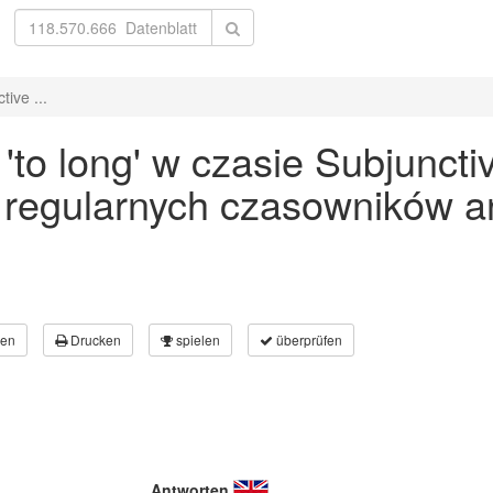
ive ...
o long' w czasie Subjunctiv
 regularnych czasowników an
en
Drucken
spielen
überprüfen
Antworten