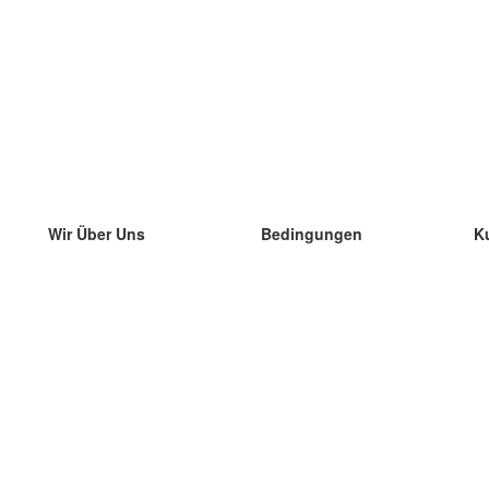
Wir Über Uns
Bedingungen
K
unser Team
100% Garantie
di
Blog
Datenschutzrichtlinie
di
Vorschriften
di
In Kontakt Treten
BIPR
di
kontaktieren
di
Mehr
di
Hilfe
neue Download
Häufig gestellte Fragen
einige Blogs
Katalog