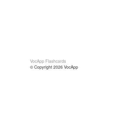
VocApp Flashcards
© Copyright 2026 VocApp
02-798 Mielczarskiego 8/58
Warsaw, Poland (EU)