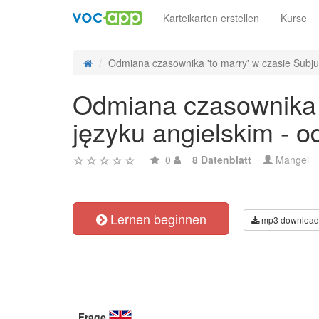
Karteikarten erstellen
Kurse
Odmiana czasownika 'to marry' w czasie Subjun
Odmiana czasownika '
języku angielskim - 
0
8 Datenblatt
Mangel
Lernen beginnen
mp3 download
Frage