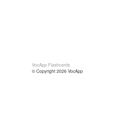
VocApp Flashcards
© Copyright 2026 VocApp
02-798 Mielczarskiego 8/58
Warsaw, Poland (EU)