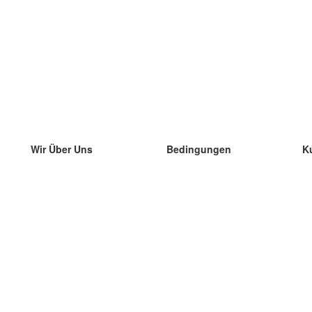
Wir Über Uns
Bedingungen
K
unser Team
100% Garantie
di
Blog
Datenschutzrichtlinie
di
Vorschriften
di
In Kontakt Treten
BIPR
di
kontaktieren
di
Mehr
di
Hilfe
neue Download
Häufig gestellte Fragen
einige Blogs
Katalog