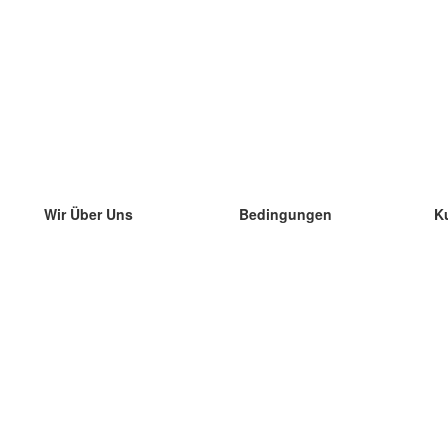
Wir Über Uns
Bedingungen
K
unser Team
100% Garantie
di
Blog
Datenschutzrichtlinie
di
Vorschriften
di
In Kontakt Treten
BIPR
di
kontaktieren
di
Mehr
di
Hilfe
neue Download
Häufig gestellte Fragen
einige Blogs
Katalog