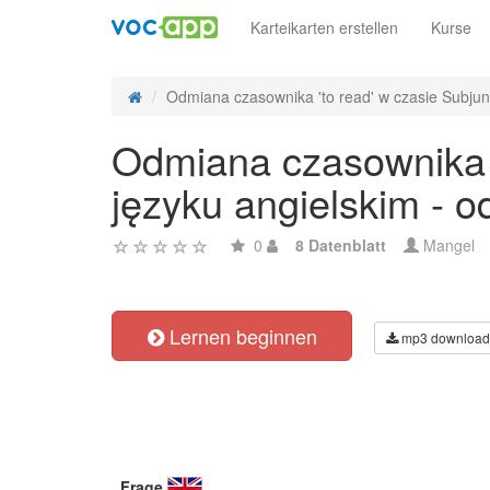
Karteikarten erstellen
Kurse
Odmiana czasownika 'to read' w czasie Subjunct
Odmiana czasownika '
języku angielskim - 
0
8 Datenblatt
Mangel
Lernen beginnen
mp3 download
Frage