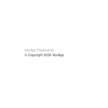
VocApp Flashcards
© Copyright 2026 VocApp
02-798 Mielczarskiego 8/58
Warsaw, Poland (EU)