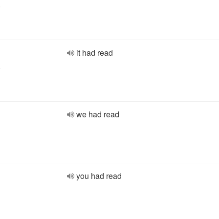
e
it had read
e
we had read
you had read