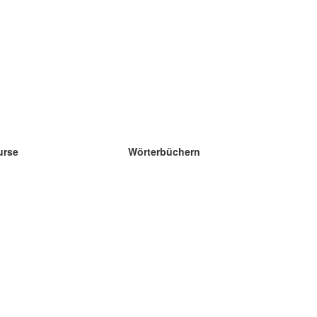
urse
Wörterbüchern
e Wissenschaft Englisch
e Wissenschaft Spanisch
e Wissenschaft Französisch
e Wissenschaft Russisch
e Wissenschaft Norwegisch
e Wissenschaft Schwedisch