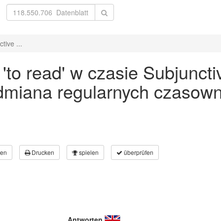
ive ...
to read' w czasie Subjunctiv
odmiana regularnych czasown
en
Drucken
spielen
überprüfen
Antworten