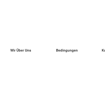
Wir Über Uns
Bedingungen
K
unser Team
100% Garantie
di
Blog
Datenschutzrichtlinie
di
Vorschriften
di
In Kontakt Treten
BIPR
di
kontaktieren
di
Mehr
di
Hilfe
neue Download
Häufig gestellte Fragen
einige Blogs
Katalog