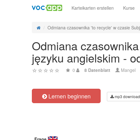
Karteikarten erstellen
Kurse
Odmiana czasownika 'to recycle' w czasie Subju
Odmiana czasownika 't
języku angielskim - 
0
8 Datenblatt
Mangel
Lernen beginnen
mp3 download
Frage