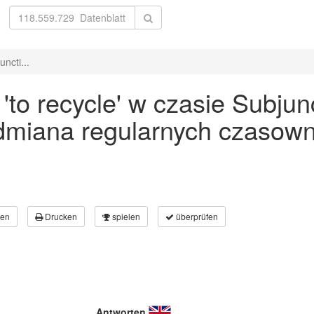
ncti...
o recycle' w czasie Subjunc
odmiana regularnych czasown
en
Drucken
spielen
überprüfen
Antworten