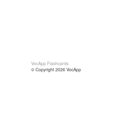
VocApp Flashcards
© Copyright 2026 VocApp
02-798 Mielczarskiego 8/58
Warsaw, Poland (EU)