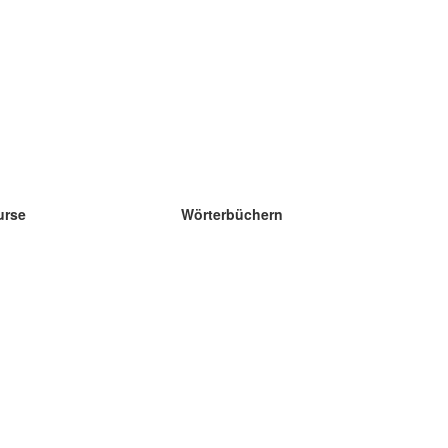
urse
Wörterbüchern
e Wissenschaft Englisch
e Wissenschaft Spanisch
e Wissenschaft Französisch
e Wissenschaft Russisch
e Wissenschaft Norwegisch
e Wissenschaft Schwedisch