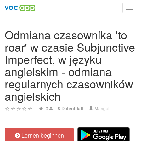
Toggl
navig
Odmiana czasownika 'to
roar' w czasie Subjunctive
Imperfect, w języku
angielskim - odmiana
regularnych czasowników
angielskich
0
8 Datenblatt
Mangel
Lernen beginnen