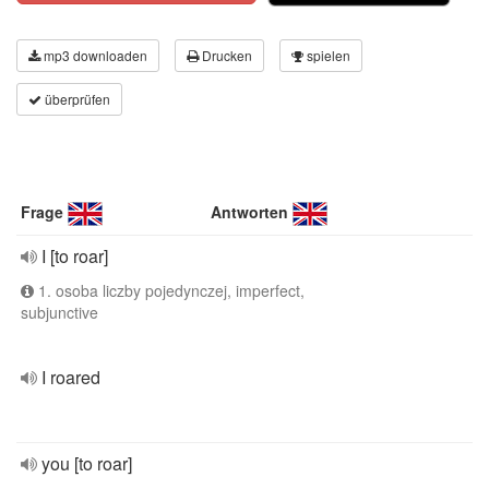
mp3 downloaden
Drucken
spielen
überprüfen
Frage
Antworten
I [to roar]
1. osoba liczby pojedynczej, imperfect,
subjunctive
I roared
you [to roar]