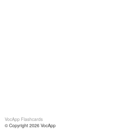
VocApp Flashcards
© Copyright 2026 VocApp
02-798 Mielczarskiego 8/58