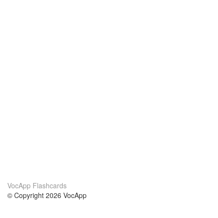
VocApp Flashcards
© Copyright 2026 VocApp
02-798 Mielczarskiego 8/58