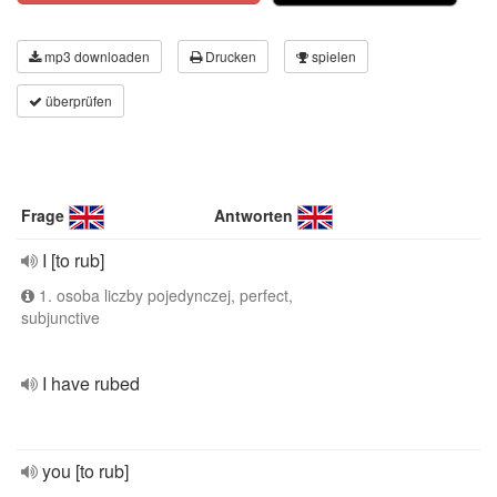
mp3 downloaden
Drucken
spielen
überprüfen
Frage
Antworten
I [to rub]
1. osoba liczby pojedynczej, perfect,
subjunctive
I have rubed
you [to rub]