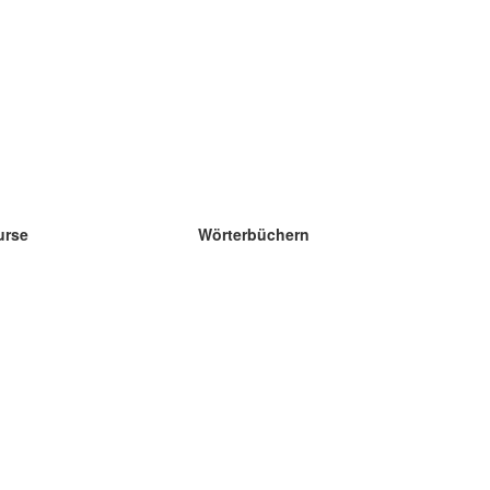
urse
Wörterbüchern
e Wissenschaft Englisch
e Wissenschaft Spanisch
e Wissenschaft Französisch
e Wissenschaft Russisch
e Wissenschaft Norwegisch
e Wissenschaft Schwedisch