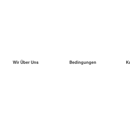
Wir Über Uns
Bedingungen
K
unser Team
100% Garantie
di
Blog
Datenschutzrichtlinie
di
Vorschriften
di
In Kontakt Treten
BIPR
di
kontaktieren
di
Mehr
di
Hilfe
neue Download
Häufig gestellte Fragen
einige Blogs
Katalog