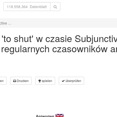
ive ...
to shut' w czasie Subjuncti
 regularnych czasowników an
en
Drucken
spielen
überprüfen
Antworten