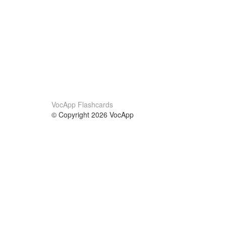
VocApp Flashcards
© Copyright 2026 VocApp
02-798 Mielczarskiego 8/58
Warsaw, Poland (EU)