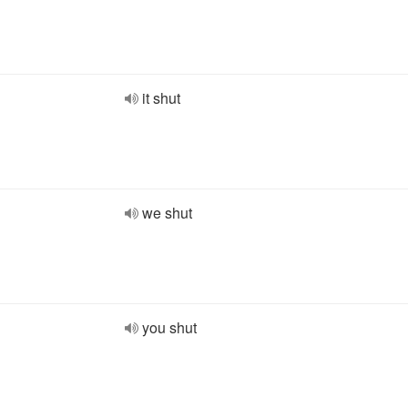
it shut
we shut
you shut