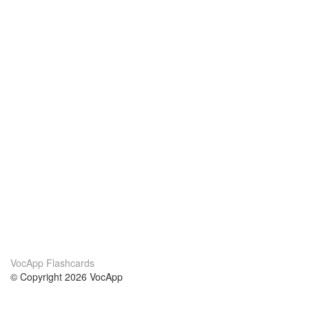
VocApp Flashcards
© Copyright 2026 VocApp
02-798 Mielczarskiego 8/58