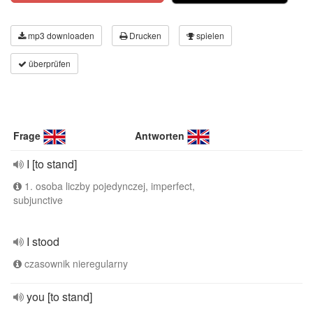
mp3 downloaden
Drucken
spielen
überprüfen
Frage
Antworten
I [to stand]
1. osoba liczby pojedynczej, imperfect,
subjunctive
I stood
czasownik nieregularny
you [to stand]