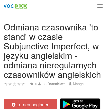
Toggl
navig
Odmiana czasownika 'to
stand' w czasie
Subjunctive Imperfect, w
języku angielskim -
odmiana nieregularnych
czasowników angielskich
0
8 Datenblatt
Mangel
Lernen beginnen