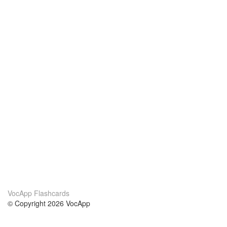
VocApp Flashcards
© Copyright 2026 VocApp
02-798 Mielczarskiego 8/58