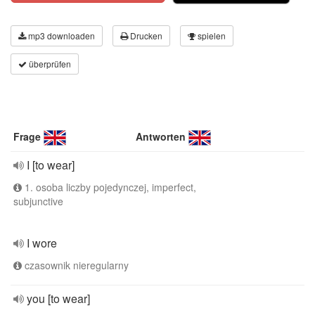
mp3 downloaden
Drucken
spielen
überprüfen
Frage
Antworten
I [to wear]
1. osoba liczby pojedynczej, imperfect,
subjunctive
I wore
czasownik nieregularny
you [to wear]