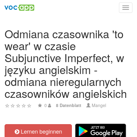
Toggl
navig
Odmiana czasownika 'to
wear' w czasie
Subjunctive Imperfect, w
języku angielskim -
odmiana nieregularnych
czasowników angielskich
0
8 Datenblatt
Mangel
Lernen beginnen