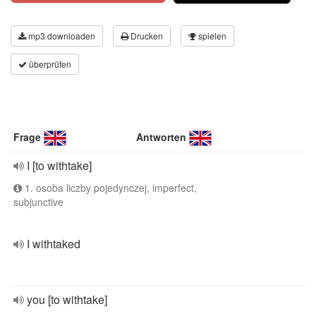
mp3 downloaden
Drucken
spielen
überprüfen
Frage
Antworten
I [to withtake]
1. osoba liczby pojedynczej, imperfect,
subjunctive
I withtaked
you [to withtake]