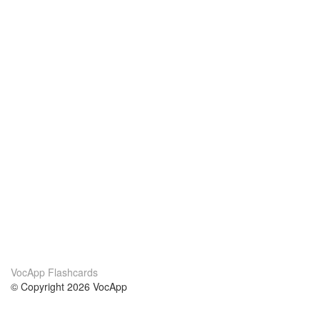
VocApp Flashcards
© Copyright 2026 VocApp
02-798 Mielczarskiego 8/58