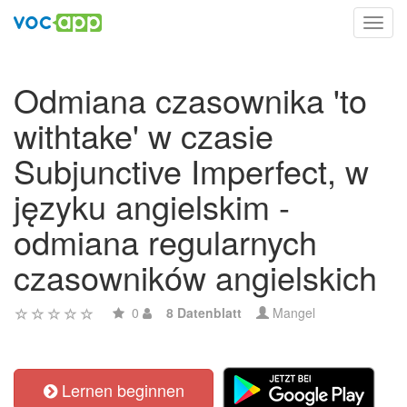
Toggl
navig
Odmiana czasownika 'to
withtake' w czasie
Subjunctive Imperfect, w
języku angielskim -
odmiana regularnych
czasowników angielskich
0
8 Datenblatt
Mangel
Lernen beginnen